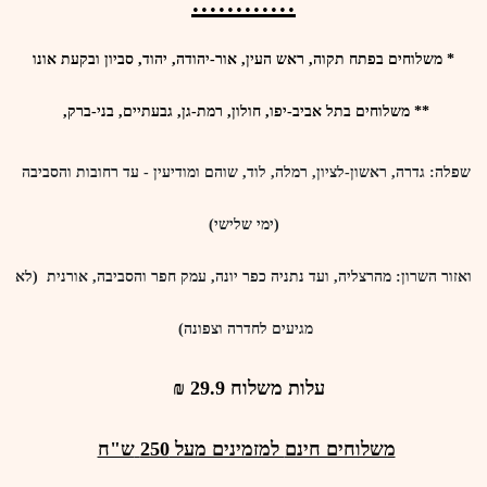
............
* משלוחים בפתח תקוה, ראש העין, אור-יהודה, יהוד, סביון ובקעת אונו
**
משלוחים ב
תל אביב-יפו, חולון, רמת-גן, גבעתיים, בני-ברק,
שפלה
: גדרה, ראשון-לציון, רמלה, לוד, שוהם ומודיעין - עד רחובות והסביבה
(ימי שלישי)
ואזור השרון
: מהרצליה, ועד נתניה כפר יונה, עמק חפר והסביבה, אורנית (לא
מגיעים לחדרה וצפונה)
עלות משלוח 29.9 ₪
משלוחים חינם
למזמינים מעל
250
ש"ח