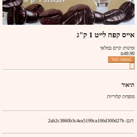
אייס קפה לייט 1 ק"ג
זמינות: קיים במלאי
₪49.90
הוספה לסל
תיאור
מופחת קלוריות
דגם:
2ab2c3860b3c4ea5199ca106d300d27b