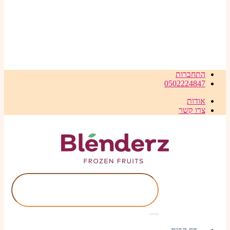
התחברות
0502224847
אודות
צרו קשר