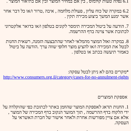
6.1 נפלה טעות קולמוס , בין אם במחיר המוצר ובין אם בתיאור המוצר .
6.2 במקרה של כוח עליון , פעולת מלחמה , איבה ,טרור ו/או כל דבר אחר
אשר ימנע המשך ביצוע מכירה תקין .
7. הודעה על ביטול המכירה תימסר לקונים בטלפון ו/או בדואר אלקטרוני
לכתובת אשר צוינה בדף ההרשמה.
8. במקרה ואזל המוצר מהמלאי לאחר שהתבצעה הזמנה, רשאית החנות
לבטל את המכירה ו/או להציע מוצר חלופי שווה ערך .הודעה על ביטול
כאמור תיעשה בכתב או בטלפון .
*מקרים בהם לא ניתן לבטל עסקה:
http://www.consumers.org.il/category/cases-for-no-annulment-rights
אספקת המוצרים
1. החנות תדאג לאספקת המוצר שהוזמן באתר לכתובת כפי שהוקלדה על
ידי הלקוח בדף ההרשמה , תוך המועד הנקוב בדף המכירה של המוצר ,
אלא אם צויין מפורשות אחרת ולאחר אישור של חברת האשראי על
העסקה.