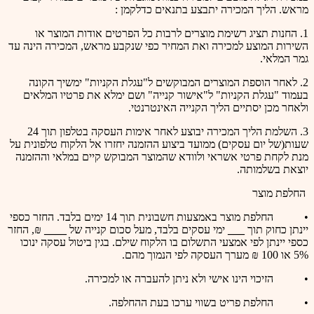
מראש. הליך המכירה יתבצע בתנאים כדלקמן :
1. החנות תציג רשימת מוצרים לרבות כל הפרטים אודות המוצר או
השירות המוצע למכירה ואת המחיר כפי שנקבע מראש, המכירה הינה עד
גמר המלאי.
2. לאחר הוספת המוצרים המבוקשים ל"עגלת הקניות" ימשיך הקונה
בעמוד "עגלת הקניות" ל"אישור קנייה" ושם ימלא את פרטיו המלאים
ולאחר מכן יסתיים הליך הקנייה האינטרנטי.
3. השלמת הליך המכירה יבוצע לאחר אימות העסקה בטלפון תוך 24
שעות(של יום עסקים) ממועד ביצוע ההזמנה יחזרו אל הלקוח טלפונית על
מנת לקחת פרטי אשראי ולוודא שהמוצר המבוקש קיים במלאי וההזמנה
יוצאת בשלמותה.
החלפת מוצר
• החלפת מוצר באמצעות חשבונית תוך 14 ימים בלבד. החזר כספי
יינתן כחוק תוך
___
ימי עסקים בלבד, מעל סכום קנייה של
____
₪, החזר
כספי יינתן לפי אמצעי התשלום בו הלקוח שילם. בגין ביטול עסקה ינוכו
5% או 100 ₪ מערך העסקה לפי הנמוך מהם.
• הזיכוי הינו אישי ולא ניתן להעברה או למכירה.
• החלפת פריט בשווי ערכו בעת ההחלפה.