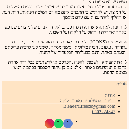
משימוש באמצעות האתר .
2. ב- האתר מכיל תכנים אשר נועדו לספק אינפורמציה כללית והמלצות
על המוצר, יש להדגיש כי התכנים אינם מהווים המלצה רפואית, חוות דעת
או תחליף להתייעצות עם גורם מוסמך.
3. החנות לא תהא אחראית להרכבתם ו/או התקנתם של מוצרים שנרכשו
באתר ואחריות זו תחול על הלקוח ועל חשבונו.
4. אייקונים (ICONS) כל מידע ו/או תצוגה המופיעים באתר , לרבות
גרפיקה , עיצוב , הצגה מילולית , סימני מסחר , סימני לוגו לרבות עריכתם
והצגתם באתר, הינם בבעלותה הבלעדית של החנות.
5. אין להעתיק , לשכפל, להפיץ , לפרסם או להשתמש בכל דרך אחרת
בתכנים המופיעים באתר , אלא אם כן ניתנה הסכמה בכתב ומראש
מטעם החנות.
אודות
אודות
מדיניות המשלוחים ואזורי חלוקה
Blenderz.freeze@gmail.com
0502224847