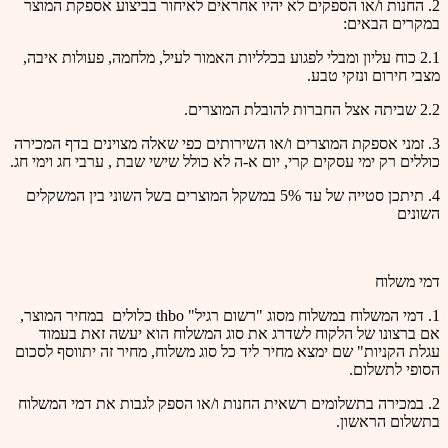
2. החנות ו/או הספקים לא יהיו אחראים לאיחור בביצוע אספקת המוצר
במקרים הבאים:
2.1 כוח עליון ומבלי לפגוע בכלליות האמור לעיל, מלחמה, פעולות איבה,
מצבי חירום ונזקי טבע.
2.2 שביתה אצל החברות להובלת המוצרים.
3. זמני אספקת המוצרים ו/או השירותים כפי שאלה מצוינים בדף המכירה
כוללים רק ימי עסקים קרי, יום א-ה לא כולל שישי שבת , ערבי חג וימי חג.
4. תיתכן סטייה של עד 5% במשקל המוצרים בשל השוני בין המשקלים
השונים
דמי משלוח
1. דמי המשלוח במשלוח מסוג "רשום רגיל" thbo כלולים במחיר המוצר,
אם ברצונו של הלקוח לשדרג את סוג המשלוח הוא יעשה זאת בעמוד
עגלת הקניות" שם ימצא מחיר ליד כל סוג משלוח, מחיר זה יתווסף לסכום
הסופי לתשלום.
2. במכירה בתשלומים רשאית החנות ו/או הספק לגבות את דמי המשלוח
בתשלום הראשון.