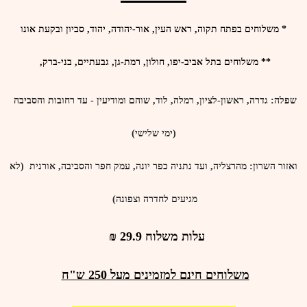
* משלוחים בפתח תקוה, ראש העין, אור-יהודה, יהוד, סביון ובקעת אונו
**
משלוחים ב
תל אביב-יפו, חולון, רמת-גן, גבעתיים, בני-ברק,
שפלה
: גדרה, ראשון-לציון, רמלה, לוד, שוהם ומודיעין - עד רחובות והסביבה
(ימי שלישי)
ואזור השרון
: מהרצליה, ועד נתניה כפר יונה, עמק חפר והסביבה, אורנית (לא
מגיעים לחדרה וצפונה)
עלות משלוח 29.9 ₪
משלוחים חינם
למזמינים מעל
250
ש"ח