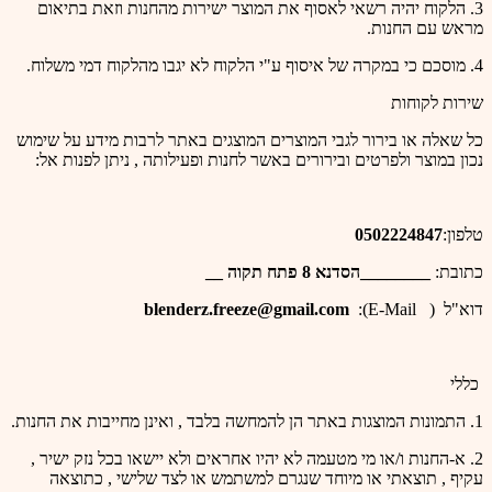
3. הלקוח יהיה רשאי לאסוף את המוצר ישירות מהחנות וזאת בתיאום
מראש עם החנות.
4. מוסכם כי במקרה של איסוף ע"י הלקוח לא יגבו מהלקוח דמי משלוח.
שירות לקוחות
כל שאלה או בירור לגבי המוצרים המוצגים באתר לרבות מידע על שימוש
נכון במוצר ולפרטים ובירורים באשר לחנות ופעילותה , ניתן לפנות אל:
טלפון:
0502224847
כתובת:
________הסדנא 8 פתח תקוה __
דוא"ל ( E-Mail):
blenderz.freeze@gmail.com
כללי
1. התמונות המוצגות באתר הן להמחשה בלבד , ואינן מחייבות את החנות.
2. א-החנות ו/או מי מטעמה לא יהיו אחראים ולא יישאו בכל נזק ישיר ,
עקיף , תוצאתי או מיוחד שנגרם למשתמש או לצד שלישי , כתוצאה