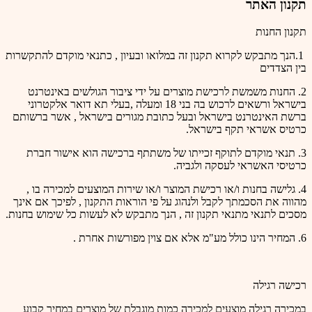
תקנון האתר
תקנון החנות
1.הנך מתבקש לקרוא תקנון זה במלואו ובעיון , כתנאי מוקדם להתקשרות
בין הצדדים
2. החנות משמשת לרכישת מוצרים על ידי ציבור הגולשים באינטרנט
בישראל ורשאים לרכוש בה בני 18 ומעלה ,בעלי תא דואר אלקטרוני
ברשת האינטרנט בישראל ובעל כתובת מגורים בישראל , אשר ברשותם
כרטיס אשראי תקף בישראל.
3. תנאי מוקדם לתוקף זכייתו של משתתף ברכישה הוא אישור חברת
כרטיסי האשראי לעסקה ולגביה.
4. גלישה בחנות ו/או רכישת המוצר ו/או שירות המוצעים למכירה בו ,
מהווה את הסכמתך לקבל ולנהוג על פי הוראות התקנון , לפיכך אם אינך
מסכים לתנאי מתנאי תקנון זה , הנך מתבקש לא לעשות כל שימוש בחנות.
6. המחיר הינו כולל מע"מ אלא אם צוין מפורשות אחרת .
רכישה רגילה
במכירה רגילה מוצעים למכירה כמות מוגבלת של מוצרים במחיר קבוע