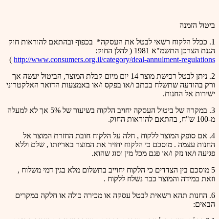
ביטול הזמנה
1. ככלל הלקוח רשאי לבטל את העסקה* בכפוף ובהתאם להוראות חוק
הגנת הצרכן התשמ"א 1981 ( להלן החוק:
)
http://www.consumers.org.il/category/deal-annulment-regulations
2. ניתן לבטל רכישת מוצר 14 יום מיום קבלת המוצר, הביטול יעשה אך
ורק בהודעה שתשלח בכתב ו/או בפקס ו/או באמצעות הדואר האלקטרוני
ישירות אל החנות.
3. במקרה של ביטול העסקה יחויב הלקוח בשיעור של 5% אך לא למעלה
מ-100 ש"ח, בהתאם להוראות החוק.
4. אם סופק המוצר ללקוח , חלה על הלקוח חובת החזרת המוצר אל
החנות עצמה . מוסכם כי הלקוח יחזיר את המוצר באריזתו , שלם וללא
פגיעה ו/או נזק ו/או פגם מכל מין וסוג שהוא.
5 מוסכם בין הצדדים כי הלקוח יחוייב בתשלום מלא בגין דמי משלוח ,
וזאת במידה והמוצר כבר נשלח ללקוח .
6. החנות תהא רשאית לבטל עסקה או מכירה כולה או חלקה במקרים
הבאים: