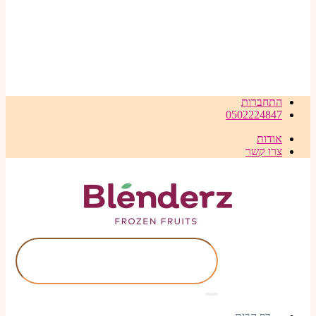
התחברות
0502224847
אודות
צרו קשר