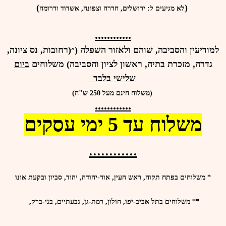
)
(
לא מגיעים ל: ירושלים, חדרה וצפונה, אשדוד ודרומה
............
למודיעין והסביבה, שוהם ולאזור השפלה (״(רחובות, נס ציונה,
גדרה, מזכרת בתיה, ראשון לציון והסביבה) משלוחים
ביום
שלישי בלבד
(משלוח חינם מעל 250 ש"ח)
............
משלוח עד 5 ימי עסקים
............
* משלוחים בפתח תקוה, ראש העין, אור-יהודה, יהוד, סביון ובקעת אונו
**
משלוחים ב
תל אביב-יפו, חולון, רמת-גן, גבעתיים, בני-ברק,