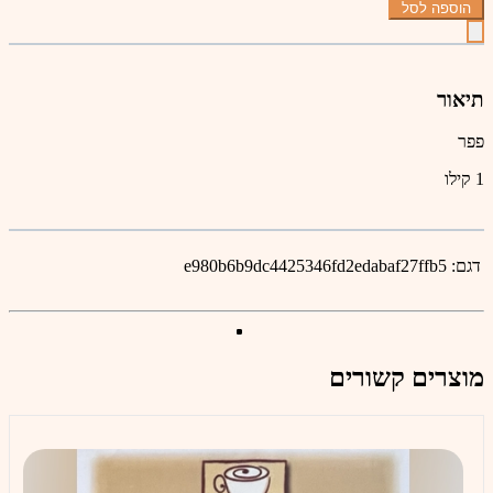
הוספה לסל
תיאור
פפר
1 קילו
דגם:
e980b6b9dc4425346fd2edabaf27ffb5
מוצרים קשורים