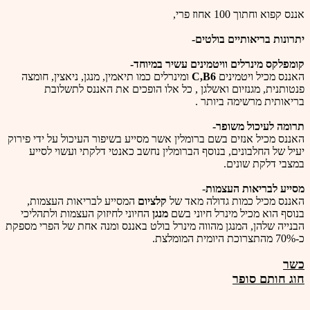
אננס קפוא וחתוך 100 אחוז פרי,
יתרונות בריאותיים בולטים-
קומפלקס מינרלים וויטמינים עשיר במיוחד-
האננס מכיל ויטמינים
B6
C,
ומינרלים כמו תיאמין, מנגן, ניאצין, חומצה
פנטותנית, מגנזיום ואשלגן , כל אלו הופכים את האננס לתשלובת
בריאותית מרשימה ביותר .
תרומה לעיכול משופר-
האננס מכיל אנזים בשם ברומלין אשר מסייע בשיפור העיכול על ידי פירוק
יעיל של החלבונים, בנוסף הברומלין נחשב כאנטי דלקתי ועשוי לסייע
במצבי דלקת שונים.
מסייע לבריאות העצמות
-
האננס מכיל כמות גדולה מאד של
קלציום
המסייע לבריאות העצמות,
בנוסף הוא מכיל מינרל חיוני בשם
מנגן
החיוני לחיזוק העצמות ולתהליכי
הבנייה שלהן, המנגן מהווה מינרל בולט באננס ומנה אחת של הפרי מספקת
כ-70% מהתצרוכת היומית המומלצת.
כשר
חוג חותם סופר