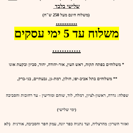
שלישי בלבד
(משלוח חינם מעל 250 ש"ח)
............
משלוח עד 5 ימי עסקים
............
* משלוחים בפתח תקוה, ראש העין, אור-יהודה, יהוד, סביון ובקעת אונו
**
משלוחים ב
תל אביב-יפו, חולון, רמת-גן, גבעתיים, בני-ברק,
שפלה
: גדרה, ראשון-לציון, רמלה, לוד, שוהם ומודיעין - עד רחובות והסביבה
(ימי שלישי)
ואזור השרון
: מהרצליה, ועד נתניה כפר יונה, עמק חפר והסביבה, אורנית (לא