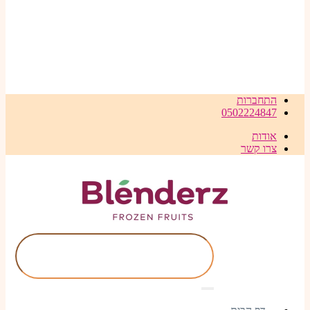
התחברות
0502224847
אודות
צרו קשר