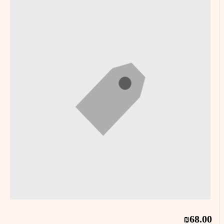
₪68.00